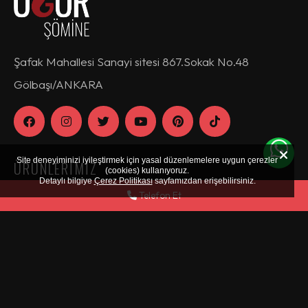
Şafak Mahallesi Sanayi sitesi 867.Sokak No.48
Gölbaşı/ANKARA
Site deneyiminizi iyileştirmek için yasal düzenlemelere uygun çerezler
ÜRÜNLERIMIZ
(cookies) kullanıyoruz.
Detaylı bilgiye
Çerez Politikası
sayfamızdan erişebilirsiniz.
Telefon Et
Odunlu Şömine Hazneleri
Elektrikli Şömine Hazneleri
Gazlı Şömine Hazneleri
Sulu Şömine Hazneleri