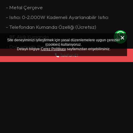
- Metal Çerçeve
- Isıtıcı: 0-2.000W Kademeli Ayarlanabilir Isıtıcı
- Telefondan Kumanda Özelliği (Ücretsiz)
- RF Akıllı Kumanda
Site deneyiminizi iyileştirmek için yasal düzenlemelere uygun çerezler
(cookies) kullanıyoruz.
- Dokunmatik Panel
Detaylı bilgiye
Çerez Politikası
sayfamızdan erişebilirsiniz.
Telefon Et
- Gerçekçi Alev Rengi ve Görseli
- 3d Odun Serisi ve Gerçekçi Odun Rengi
- Sınırsız Alev ve Odun Renk Seçeneği (Opsiyonel)
- Efekt Seçenekleri
- SMD Power Led Teknolojisi
- Gerçek (Dahili) Ateş Melodileri
- Bluetooth ile Sınırsız Müzik Dinleme
- Yüksek Ses Kalitesi (Çift Hoparlör)